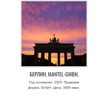
БЕРЛИН, MANTEL-GMBH,
ОБУЧЕНИЕ ЯЗЫКУ,
Год основания: 2023. Правовая
форма: GmbH. Цена: 3400 евро.
КОНСУЛЬТАЦИИ В СФЕРЕ
ТРУДОУСТРОЙСТВА,
ТУРИСТИЧЕСКИЕ УСЛУГИ