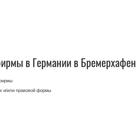
фирмы в Германии в Бремерхафе
 фирмы
х и/или правовой формы