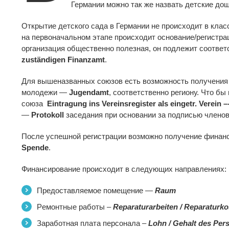
Германии можно так же назвать детские до
Открытие детского сада в Германии не происходит в кла
на первоначальном этапе происходит основание/регистр
организация общественно полезная, oн подлежит соответ
zuständigen Finanzamt
.
Для вышеназванных союзов есть возможность получения
молодежи —
Jugendamt
, соответственно региону. Что б
союза
Eintragung ins Vereinsregister als eingetr.
Verein –-
—
Protokoll
заседания при основании за подписью членов
После успешной регистрации возможно получение финанси
Spende
.
Финансирование происходит в следующих направлениях:
Предоставляемое помещение —
Raum
Pемонтные работы –
Reparaturarbeiten / Reparaturko
Заработная плата персонала –
Lohn / Gehalt des Per