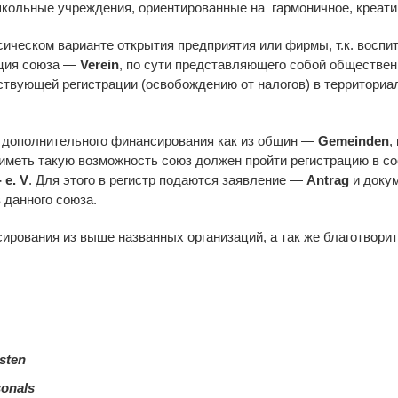
школьные учреждения, ориентированные на гармоничное, креати
ссическом варианте открытия предприятия или фирмы, т.к. вос
ация союза —
Verein
, по сути представляющего собой обществе
ствующей регистрации (освобождению от налогов) в территори
 дополнительного финансирования как из общин —
Gemeinden
,
ы иметь такую возможность союз должен пройти регистрацию в с
 e. V
. Для этого в регистр подаются заявление —
Antrag
и докум
 данного союза.
рования из выше названных организаций, а так же благотворите
sten
sonals