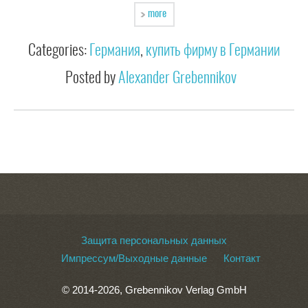
more
Categories:
Германия
,
купить фирму в Германии
Posted by
Alexander Grebennikov
Защита персональных данных
Импрессум/Выходные данные
Контакт
© 2014-2026, Grebennikov Verlag GmbH