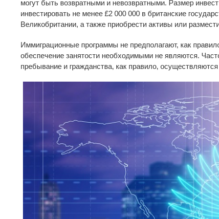
могут быть возвратными и невозвратными. Размер инвест
инвестировать не менее £2 000 000 в британские госуда
Великобритании, а также приобрести активы или размест
Иммиграционные программы не предполагают, как правило
обеспечение занятости необходимыми не являются. Часто
пребывание и гражданства, как правило, осуществляются