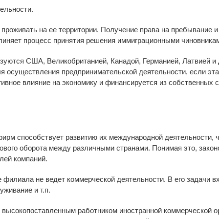
ельности.
проживать на ее территории. Получение права на пребывание и 
длиняет процесс принятия решения иммиграционными чиновника
ются США, Великобританией, Канадой, Германией, Латвией и др
я осуществления предпринимательской деятельности, если эт
тивное влияние на экономику и финансируется из собственных с
ирм способствует развитию их международной деятельности, чт
гового оборота между различными странами. Понимая это, зако
лей компаний.
 филиала не ведет коммерческой деятельности. В его задачи в
уживание и т.п.
ся высокопоставленным работником иностранной коммерческой о