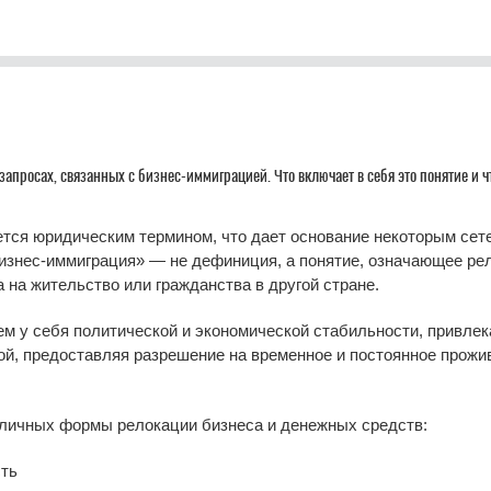
запросах, связанных с бизнес-иммиграцией. Что включает в себя это понятие и 
тся юридическим термином, что дает основание некоторым сете
бизнес-иммиграция» — не дефиниция, а понятие, означающее ре
 на жительство или гражданства в другой стране.
ем у себя политической и экономической стабильности, привле
ой, предоставляя разрешение на временное и постоянное прожи
зличных формы релокации бизнеса и денежных средств:
сть